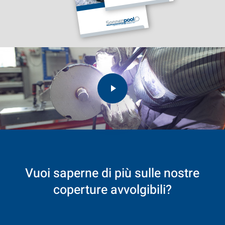
Play Video
Play Video
Vuoi
saperne
di
più
sulle
nostre
coperture
avvolgibili?