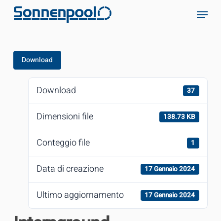
Skip
Menu
to
main
content
Download
Download
37
Dimensioni file
138.73 KB
Conteggio file
1
Data di creazione
17 Gennaio 2024
Ultimo aggiornamento
17 Gennaio 2024