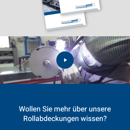
Play Video
Play Video
Wollen
Sie
mehr
über
unsere
Rollabdeckungen
wissen?