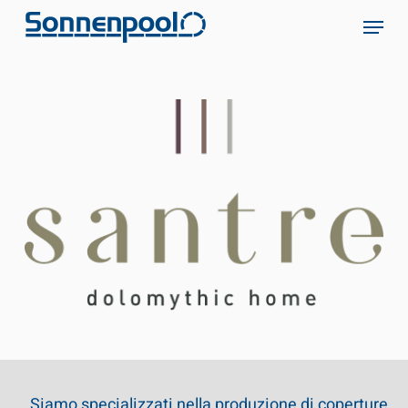
Skip
Menu
to
main
content
Siamo specializzati nella produzione di coperture